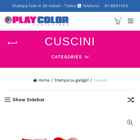
Stampa foto in 30 minuti - Torino
Telefono:
011 669.11.93
0
CUSCINI
CATEGORIES
Home
Stampa su gadget
Cuscini
Show Sidebar