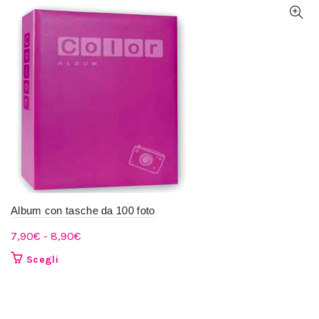
Album con tasche da 100 foto
Fascia
7,90
€
-
8,90
€
di
Questo
Scegli
prezzo:
prodotto
da
ha
più
7,90€