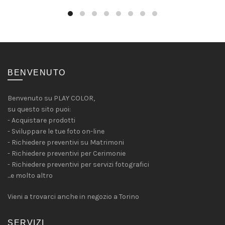
varianti.
a
Le
8,90€
opzioni
possono
essere
scelte
nella
BENVENUTO
pagina
del
Benvenuto su PLAY COLOR,
prodotto
su questo sito puoi:
- Acquistare prodotti
- Sviluppare le tue foto on-line
- Richiedere preventivi su Matrimoni
- Richiedere preventivi per Cerimonie
- Richiedere preventivi per servizi fotografici
...e molto altro
Vieni a trovarci anche in negozio a Torino
SERVIZI